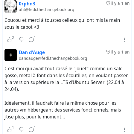
0rphn3
il y a 1 an
aht@fedi.thechangebook.org
Coucou et merci à toustes celleux qui ont mis la main
sous le capot <3
2
1
Dan d'Auge
il y a 1 an
dandauge@fedi.thechangebook.org
C'est moi qui avait tout cassé le "jouet" comme un sale
gosse, metal à font dans les écoutilles, en voulant passer
à la version supérieure la LTS d'Ubuntu Server (22.04 à
24.04).
Idéalement, il faudrait faire la même chose pour les
autres vm hébergeant des services fonctionnels, mais
j'ose plus, pour le moment...
1
1