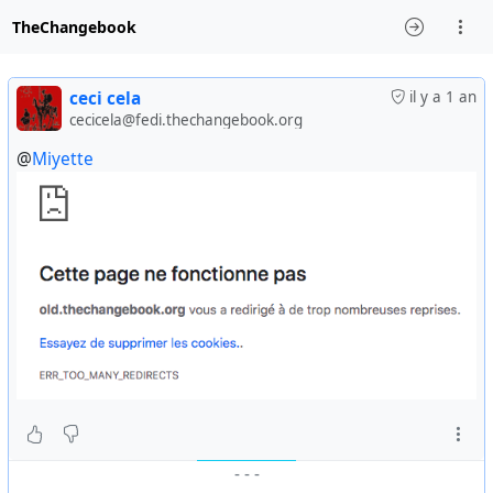
TheChangebook
ceci cela
il y a 1 an
cecicela@fedi.thechangebook.org
@
Miyette
-
-
-