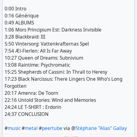
0:00 Intro
0:16 Générique
0:49 ALBUMS
1:06 Mors Principium Est: Darkness Invisible
3:28 Blackbraid: III
5:50 Vintersorg: Vattenkrafternas Spel
7:54 Æl-Fierlen: All Is Far Away
10:27 Queen of Dreams: Subnivium
13:08 Raintime: Psychromatic
15:25 Shepherds of Cassini: In Thrall to Heresy
17:23 Black Narcissus: There Lingers One Who’s Long
Forgotten
20:17 Amenra: De Toorn
22:16 Untold Stories: Wind and Memories
24:24 LE T-SHIRT : Erdorin
24:37 CONCLUSION
#
music
#
metal
#
peertube
via @
Stéphane "Alias" Gallay