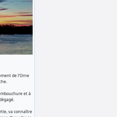
tement de l'Orne
che.
l'embouchure et à
 dégagé.
tie, va connaître