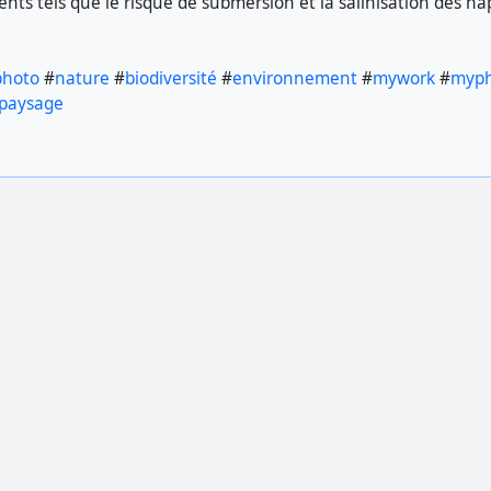
nts tels que le risque de submersion et la salinisation des n
photo
#
nature
#
biodiversité
#
environnement
#
mywork
#
myp
paysage