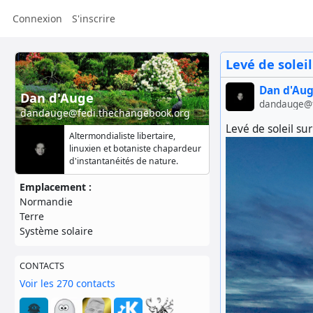
Connexion
S'inscrire
Levé de soleil
Dan d'Au
Dan d'Auge
dandauge@f
dandauge@fedi.thechangebook.org
Levé de soleil sur
Altermondialiste libertaire,
linuxien et botaniste chapardeur
d'instantanéités de nature.
Emplacement :
Normandie
Terre
Système solaire
CONTACTS
Voir les 270 contacts