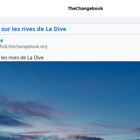
TheChangebook
 sur les rives de La Dive
ge
edi.thechangebook.org
 les rives de La Dive