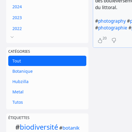
des bouleverseme
2024
du littoral.
2023
#
photography
#
#
photographie
#
2022
20
CATÉGORIES
Tout
Botanique
Hubzilla
Metal
Tutos
ÉTIQUETTES
#
biodiversité
#
botanik