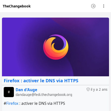
TheChangebook
Firefox : activer le DNS via HTTPS
Dan d'Auge
il y a 2 ans
dandauge@fedi.thechangebook.org
#
Firefox
: activer le DNS via HTTPS