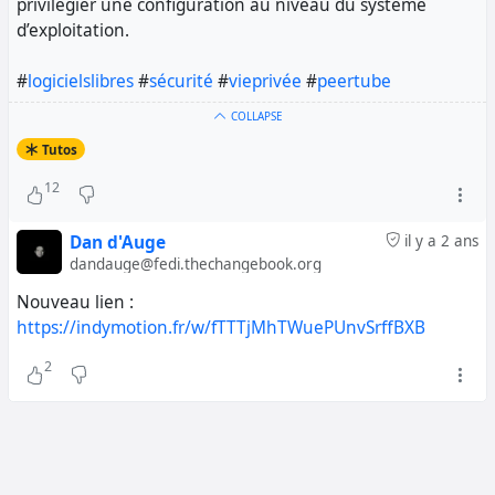
privilégier une configuration au niveau du système
d’exploitation.
#
logicielslibres
#
sécurité
#
vieprivée
#
peertube
COLLAPSE
Tutos
12
Dan d'Auge
il y a 2 ans
dandauge@fedi.thechangebook.org
Nouveau lien :
https://indymotion.fr/w/fTTTjMhTWuePUnvSrffBXB
2