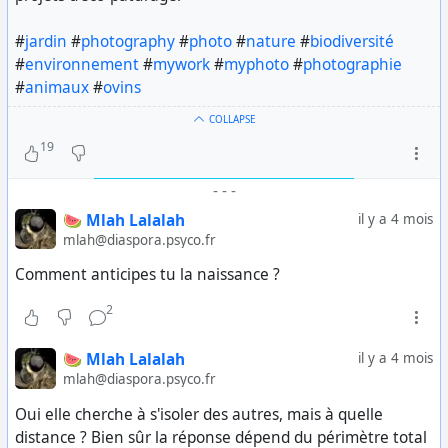
#
jardin
#
photography
#
photo
#
nature
#
biodiversité
#
environnement
#
mywork
#
myphoto
#
photographie
#
animaux
#
ovins
COLLAPSE
19
-
-
-
🍉 Mlah Lalalah
il y a 4 mois
mlah@diaspora.psyco.fr
Comment anticipes tu la naissance ?
2
🍉 Mlah Lalalah
il y a 4 mois
mlah@diaspora.psyco.fr
Oui elle cherche à s'isoler des autres, mais à quelle
distance ? Bien sûr la réponse dépend du périmètre total