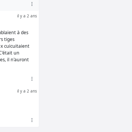
il y a 2 ans
mblaient à des
s tiges
x cuicuitaient
C'était un
es, il n'auront
il y a 2 ans