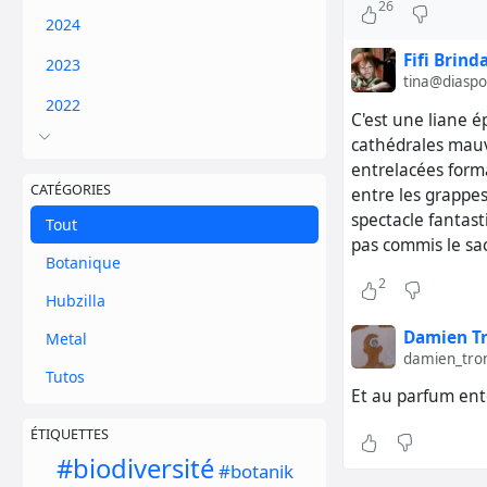
26
2024
Fifi Brind
2023
tina@diaspo
2022
C'est une liane é
cathédrales mauve
entrelacées forma
CATÉGORIES
entre les grappes
spectacle fantasti
Tout
pas commis le sac
Botanique
2
Hubzilla
Damien T
Metal
damien_tron
Tutos
Et au parfum entê
ÉTIQUETTES
#biodiversité
#botanik