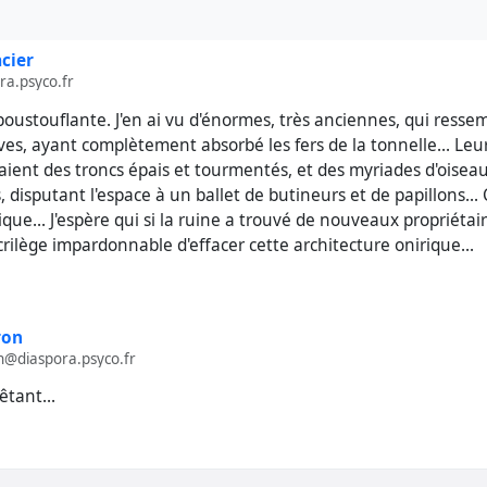
acier
ra.psyco.fr
poustouflante. J'en ai vu d'énormes, très anciennes, qui resse
s, ayant complètement absorbé les fers de la tonnelle... Leur
ient des troncs épais et tourmentés, et des myriades d'oiseau
, disputant l'espace à un ballet de butineurs et de papillons... 
que... J'espère qui si la ruine a trouvé de nouveaux propriétair
rilège impardonnable d'effacer cette architecture onirique...
ron
@diaspora.psyco.fr
tant...