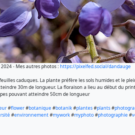
l 2024 - Mes autres photos :
https://pixelfed.social/dandauge
feuilles caduques. La plante préfère les sols humides et le plein
teindre 30m de longueur. La floraison a lieu au début du prin
ppes pouvant atteindre 50cm de longueur
leur
#
flower
#
botanique
#
botanik
#
plantes
#
plants
#
photogr
rsité
#
environnement
#
mywork
#
myphoto
#
photographie
#
v