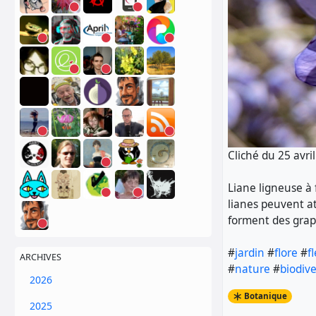
Cliché du 25 avri
Liane ligneuse à 
lianes peuvent at
forment des gra
#
jardin
#
flore
#
f
ARCHIVES
#
nature
#
biodive
2026
Botanique
2025