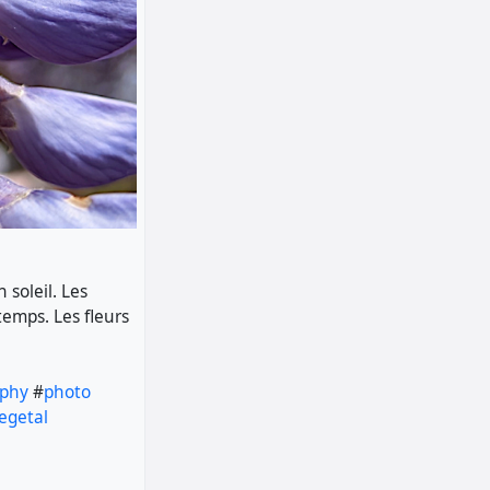
 soleil. Les
temps. Les fleurs
aphy
#
photo
egetal