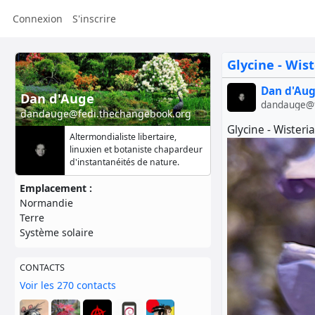
Connexion
S'inscrire
Glycine - Wist
Dan d'Au
Dan d'Auge
dandauge@f
dandauge@fedi.thechangebook.org
Glycine - Wisteria
Altermondialiste libertaire,
linuxien et botaniste chapardeur
d'instantanéités de nature.
Emplacement :
Normandie
Terre
Système solaire
CONTACTS
Voir les 270 contacts