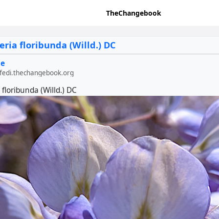
TheChangebook
eria floribunda (Willd.) DC
ge
edi.thechangebook.org
 floribunda (Willd.) DC