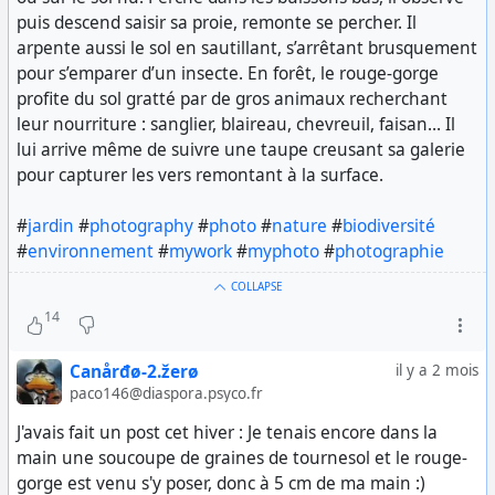
puis descend saisir sa proie, remonte se percher. Il
arpente aussi le sol en sautillant, s’arrêtant brusquement
pour s’emparer d’un insecte. En forêt, le rouge-gorge
profite du sol gratté par de gros animaux recherchant
leur nourriture : sanglier, blaireau, chevreuil, faisan… Il
lui arrive même de suivre une taupe creusant sa galerie
pour capturer les vers remontant à la surface.
#
jardin
#
photography
#
photo
#
nature
#
biodiversité
#
environnement
#
mywork
#
myphoto
#
photographie
COLLAPSE
14
Canårđø-2.žerø
il y a 2 mois
paco146@diaspora.psyco.fr
J'avais fait un post cet hiver : Je tenais encore dans la
main une soucoupe de graines de tournesol et le rouge-
gorge est venu s'y poser, donc à 5 cm de ma main :)