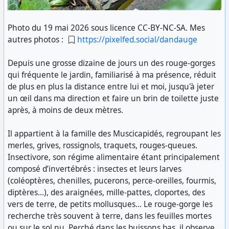
Photo du 19 mai 2026 sous licence CC-BY-NC-SA. Mes
autres photos :
https://pixelfed.social/dandauge
Depuis une grosse dizaine de jours un des rouge-gorges
qui fréquente le jardin, familiarisé à ma présence, réduit
de plus en plus la distance entre lui et moi, jusqu'à jeter
un œil dans ma direction et faire un brin de toilette juste
après, à moins de deux mètres.
Il appartient à la famille des Muscicapidés, regroupant les
merles, grives, rossignols, traquets, rouges-queues.
Insectivore, son régime alimentaire étant principalement
composé d’invertébrés : insectes et leurs larves
(coléoptères, chenilles, pucerons, perce-oreilles, fourmis,
diptères…), des araignées, mille-pattes, cloportes, des
vers de terre, de petits mollusques… Le rouge-gorge les
recherche très souvent à terre, dans les feuilles mortes
ou sur le sol nu. Perché dans les buissons bas, il observe