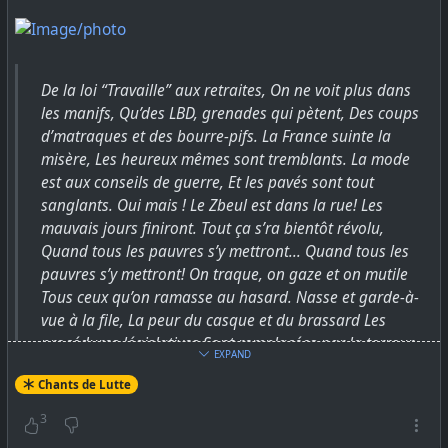
l’heure du dernier message, son identifiant, ses clés,
les libellés des membres, les administrateurs, les
membres supprimés, le mot de passe du lien du
groupe, les brouillons, le nombre de messages, le
De la loi “Travaille” aux retraites, On ne voit plus dans
nombre de messages envoyés, la date et l’heure
les manifs, Qu’des LBD, grenades qui pètent, Des coups
d’expiration des messages, et bien plus encore, sont
d’matraques et des bourre-pifs. La France suinte la
conservés de façon permanente.
misère, Les heureux mêmes sont tremblants. La mode
Exemple
est aux conseils de guerre, Et les pavés sont tout
"id": "REDACTED",
sanglants. Oui mais ! Le Zbeul est dans la rue! Les
"groupId": "REDACTED",
mauvais jours finiront. Tout ça s’ra bientôt révolu,
"type": "group",
Quand tous les pauvres s’y mettront... Quand tous les
"version": 2,
pauvres s’y mettront! On traque, on gaze et on mutile
"expireTimerVersion": 1,
Tous ceux qu’on ramasse au hasard. Nasse et garde-à-
"unreadCount": 0,
vue à la file, La peur du casque et du brassard Les
"verified": 0,
procédures législatives Sont remplacées par la terreur
"messageCount": 3,
EXPAND
"sentMessageCount": 2,
Quarante-neuf trois et invectives, Et l’autre qui s'prend
"name": "REDACTED",
Chants de Lutte
pour l'empereur Oui mais ! Le Zbeul est dans la rue! Les
"revision": 8,
mauvais jours finiront. Tout ça s’ra bientôt révolu,
3
"publicParams": "REDACTED",
Quand tous les pauvres s’y mettront... Quand tous les
"secretParams": "REDACTED",