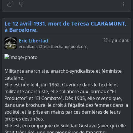
1
désactiver ce compte.
Le 12 avril 1931, mort de Teresa CLARAMUNT,
Signal utilise l'authentification par SMS. Si le verrouillage
à Barcelone.
d'un compte Signal est désactivé, un pirate capable
d'observer ou d'intercepter ses SMS peut recevoir un code
Eric Libertad
il y a 2 ans
de vérification Signal et prendre immédiatement le
ericalkaest@fedi.thechangebook.org
contrôle du compte. Si le verrouillage est activé, il peut
désenregistrer immédiatement l'appareil de l'utilisateur,
l'empêchant ainsi d'utiliser son compte. Le pirate peut
Militante anarchiste, anarcho-syndicaliste et féministe
alors reprendre le contrôle du compte au bout de 7 jours
catalane.
si l'utilisateur ne parvient pas à se réinscrire.
Elle est née le 4 juin 1862. Ouvrière dans le textile et
militante anarchiste, elle collabore aux journaux "El
Une fois le compte piraté, l'attaquant reçoit tous les
Productor" et "El Combate". Dès 1905, elle revendique,
messages destinés à sa cible, y compris les messages de
dans une brochure, le droit à l'égalité des femmes dans la
groupe, et peut envoyer des messages depuis son
société, et la prise en mains par ces dernières de leurs
compte. Les contacts constatent que leurs numéros de
propres destinées.
sécurité ont changé, mais la plupart des gens ignorent
Elle est, en compagnie de Soledad Gustavo (avec qui elle
ces messages. Après tout, cela peut simplement indiquer
était très liée), une des pionnières de l'anarcho-
que la personne a réinstallé Signal. Le nom du compte