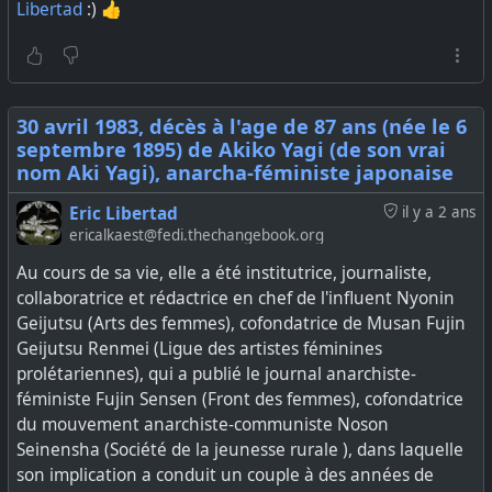
Libertad
:) 👍
"profileKeyCredentialExpiration": REDACTED,
article2713=
"accessKey": "REDACTED",
https://fr.wikipedia.org/wiki/Anna_G%C3%B6tze
"profileKey": "REDACTED",
"profileName": "REDACTED",
#
anarchie
#
faud
#
anarchosyndicalisme
"note": "",
30 avril 1983, décès à l'age de 87 ans (née le 6
#
resistanceantinazi
"messageRequestResponseType": 2,
septembre 1895) de Akiko Yagi (de son vrai
"profileSharing": false,
nom Aki Yagi), anarcha-féministe japonaise
"storageUnknownFields": "",
"hideStory": false,
Eric Libertad
il y a 2 ans
"isArchived": false,
ericalkaest@fedi.thechangebook.org
"markedUnread": false,
"storageID": "REDACTED",
Au cours de sa vie, elle a été institutrice, journaliste,
"storageVersion": 33,
collaboratrice et rédactrice en chef de l'influent Nyonin
"needsStorageServiceSync": true,
Geijutsu (Arts des femmes), cofondatrice de Musan Fujin
"muteExpiresAt": 0,
"colorFromPrimary": 2,
Geijutsu Renmei (Ligue des artistes féminines
"about": "REDACTED",
prolétariennes), qui a publié le journal anarchiste-
"aboutEmoji": "",
féministe Fujin Sensen (Front des femmes), cofondatrice
"sharingPhoneNumber": false,
du mouvement anarchiste-communiste Noson
"capabilities": {
Seinensha (Société de la jeunesse rurale ), dans laquelle
"profiles_v2": false,
son implication a conduit un couple à des années de
"attachmentBackfill": true,