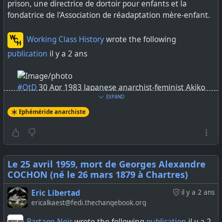
prison, une directrice de dortoir pour enfants et la
"spqr": true,
"usernameChangeSyncMessage": false
fondatrice de l'Association de réadaptation mère-enfant.
},
"lastProfile": {
Working Class History
wrote the following
"profileKey": "REDACTED",
publication
il y a 2 ans
"profileKeyVersion": "REDACTED"
},
"unreadMentionsCount": 0,
"lastMessage": "",
#OtD
30 Apr 1983 Japanese anarchist-feminist Akiko
"lastMessageReceivedAt": REDACTED,
Yagi died, age 87. Co-founder of Musan Fujin Geijutsu
EXPAND
"lastMessageReceivedAtMs": REDACTED,
Renmei (Proletarian Women Artists' League), she was
Ephéméride anarchiste
"timestamp": null,
imprisoned for activity as part of anarchist group
"lastMessageDeletedForEveryone": false,
Noson Seinensha (Society of the Rural Youth)
"expireTimer": 86400,
"active_at": null,
https://t.co/PX9aiq4EuR
"draft": "REDACTED",
https://stories.workingclasshistory.com/article/12545/a
"draftBodyRanges": [],
Le 25 avril 1959, mort de Georges Alexandre
kiko-yagi-died?
"draftChanged": false,
COCHON (né le 26 mars 1879 à Chartres)
utm_source=dlvr.it&utm_medium=mastodon
"draftIsViewOnce": false,
"draftTimestamp": null,
Eric Libertad
il y a 2 ans
"draftAttachments": [],
ericalkaest@fedi.thechangebook.org
"messagesDeleted": true
Partage Noir
wrote the following
publication
il y a 2