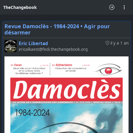
TheChangebook
Revue Damoclès - 1984-2024 • Agir pour
désarmer
Eric Libertad
il y a 1 an
ericalkaest@fedi.thechangebook.org