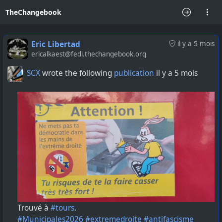
TheChangebook
Eric Libertad
il y a 5 mois
ericalkaest@fedi.thechangebook.org
SCX
wrote the following
publication
il y a 5 mois
Trouvé à
#tours
.
#Municipales2026
#extremedroite
#antifascisme