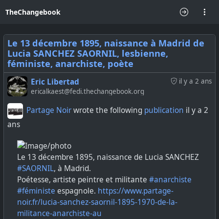
TheChangebook
Le 13 décembre 1895, naissance à Madrid de
Lucia SANCHEZ SAORNIL, lesbienne,
féministe, anarchiste, poète
Eric Libertad
il y a 2 ans
ericalkaest@fedi.thechangebook.org
Partage Noir
wrote the following
publication
il y a 2
ans
Le 13 décembre 1895, naissance de Lucia SANCHEZ
#SAORNIL
, à Madrid.
Poétesse, artiste peintre et militante
#anarchiste
#féministe
espagnole.
https://www.partage-
noir.fr/lucia-sanchez-saornil-1895-1970-de-la-
militance-anarchiste-au