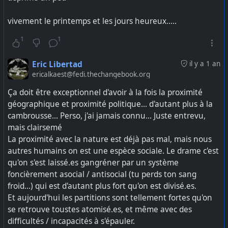
#
kobane
#
rojava
#
syrie
#
turquie
vivement le printemps et les jours heureux.....
1
1
Eric Libertad
il y a 1 an
ericalkaest@fedi.thechangebook.org
Ça doit être exceptionnel d'avoir à la fois la proximité
géographique et proximité politique... d'autant plus à la
cambrousse... Perso, j'ai jamais connu... Juste entrevu,
mais clairsemé
La proximité avec la nature est déjà pas mal, mais nous
autres humains on est une espèce sociale. Le drame c'est
qu'on s'est laissé.es gangréner par un système
foncièrement asocial / antisocial (tu perds ton sang
froid...) qui est d'autant plus fort qu'on est divisé.es.
Et aujourd'hui les partitions sont tellement fortes qu'on
se retrouve toustes atomisé.es, et même avec des
difficultés / incapacités à s'épauler.