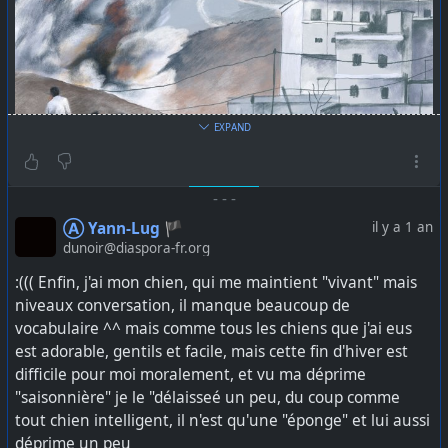
EXPAND
-
-
-
Ⓐ Yann-Lug 🏴
il y a 1 an
Depuis le 8 janvier, chaque réveil se fait dans l’angoisse
dunoir@diaspora-fr.org
des nouvelles informations. Combien de morts et de
:((( Enfin, j'ai mon chien, qui me maintient "vivant" mais
blessés ? Le bilan s’alourdit de jour en jour autour du
niveaux conversation, il manque beaucoup de
barrage de Tichrine, enjeu stratégique et pourvoyeur en
vocabulaire ^^ mais comme tous les chiens que j'ai eus
électricité de la région, ciblé par la Turquie.
est adorable, gentils et facile, mais cette fin d'hiver est
difficile pour moi moralement, et vu ma déprime
source et suite :
https://cqfd-journal.org/Kobane-sous-
"saisonnière" je le "délaisseé un peu, du coup comme
les-bombes-turques
tout chien intelligent, il n'est qu'une "éponge" et lui aussi
déprime un peu