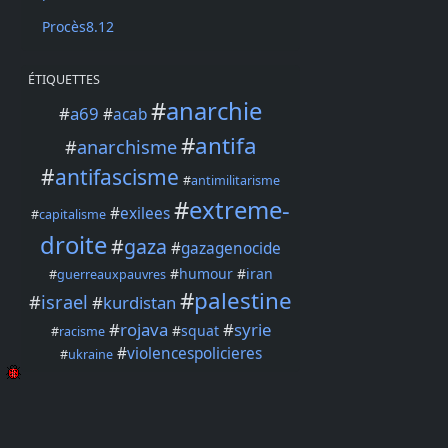
Procès8.12
ÉTIQUETTES
#
anarchie
#
a69
#
acab
#
antifa
#
anarchisme
#
antifascisme
#
antimilitarisme
#
extreme-
#
exilees
#
capitalisme
droite
#
gaza
#
gazagenocide
#
humour
#
iran
#
guerreauxpauvres
#
palestine
#
israel
#
kurdistan
#
rojava
#
syrie
#
squat
#
racisme
#
violencespolicieres
#
ukraine