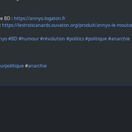
de BD :
https://annyo.logaton.fr
:
https://lestroiscanards.ouvaton.org/produit/annyo-le-mouto
nyo
#BD
#humour
#révolution
#politics
#politique
#anarchie
rpolitique
#
anarchie