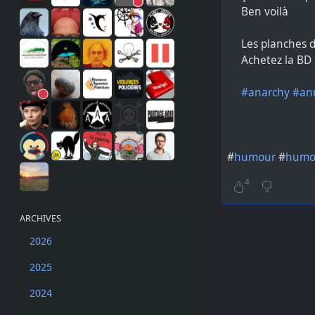
Ben voilà
Les planches 
Achetez la BD 
#anarchy
#an
#
humour
#
humou
4
ARCHIVES
2026
2025
2024