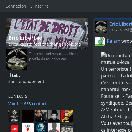
Connexion
S'inscrire
Eric Liber
ericalkaest
Eric Libertad
Kalam
wrote
ericalkaest@fedi.thechangebook.org
This channel has not added a
profile description yet
État :
Sans engagement
CONTACTS
Voir les 638 contacts
Vous avez touj
ça intéresse p