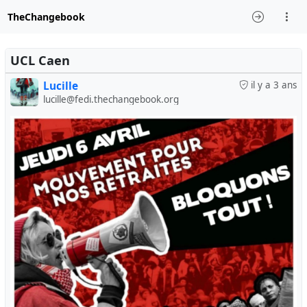
TheChangebook
UCL Caen
Lucille
il y a 3 ans
lucille@fedi.thechangebook.org