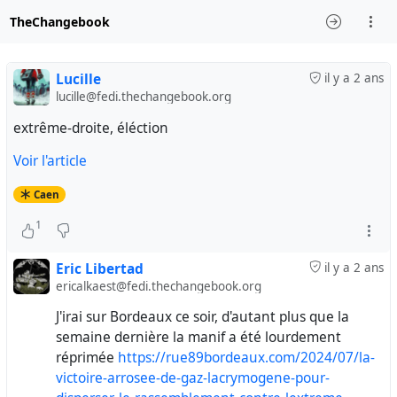
TheChangebook
Lucille
il y a 2 ans
lucille@fedi.thechangebook.org
extrême-droite, éléction
Voir l'article
Caen
1
Eric Libertad
il y a 2 ans
ericalkaest@fedi.thechangebook.org
J'irai sur Bordeaux ce soir, d'autant plus que la
semaine dernière la manif a été lourdement
réprimée
https://rue89bordeaux.com/2024/07/la-
victoire-arrosee-de-gaz-lacrymogene-pour-