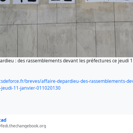
rdieu : des rassemblements devant les préfectures ce jeudi 1
tsdeforce.fr/breves/affaire-depardieu-des-rassemblements-dev
e-jeudi-11-janvier-011020130
tad
@fedi.thechangebook.org