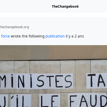
TheChangebook
i.thechangebook.org
 force
wrote the following
publication
il y a 2 ans