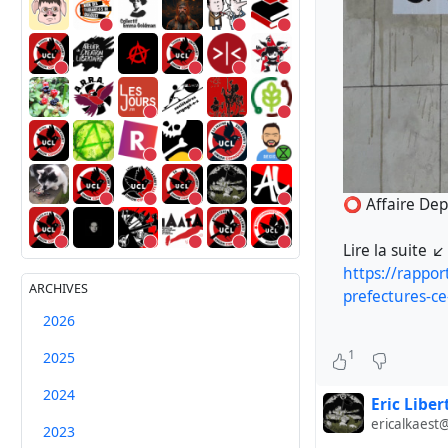
⭕ Affaire Depa
Lire la suite ↙️
https://rappor
ARCHIVES
prefectures-c
2026
1
2025
2024
Eric Liber
ericalkaest
2023