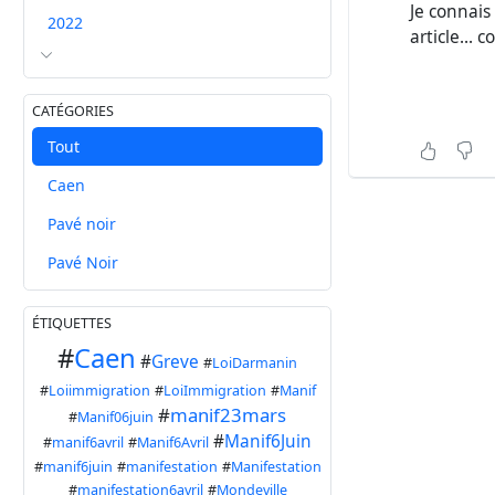
Je connais 
2022
article...
CATÉGORIES
Tout
Caen
Pavé noir
Pavé Noir
ÉTIQUETTES
#
Caen
#
Greve
#
LoiDarmanin
#
Loiimmigration
#
LoiImmigration
#
Manif
#
manif23mars
#
Manif06juin
#
Manif6Juin
#
manif6avril
#
Manif6Avril
#
manif6juin
#
manifestation
#
Manifestation
#
manifestation6avril
#
Mondeville