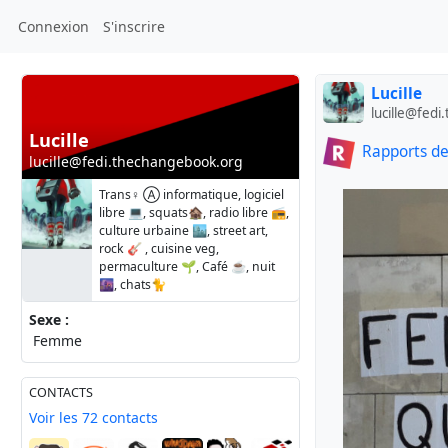
Connexion
S'inscrire
Lucille
lucille@fed
Lucille
Rapports de
lucille@fedi.thechangebook.org
Trans♀ Ⓐ informatique, logiciel
libre 💻, squats🏚, radio libre 📻,
culture urbaine 🏙, street art,
rock 🎸 , cuisine veg,
permaculture 🌱, Café ☕, nuit
🌆, chats🐈
Sexe :
Femme
CONTACTS
Voir les 72 contacts