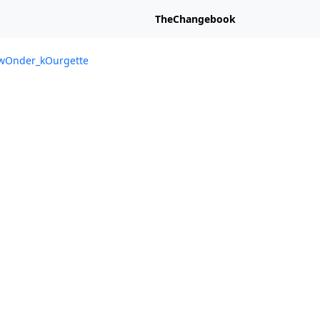
TheChangebook
@wOnder_kOurgette