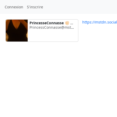
Connexion
S'inscrire
https://mstdn.soci
PrincesseConnasse ✊🏻 🚩⩜⃝
PrincessConnasse@mstdn.social