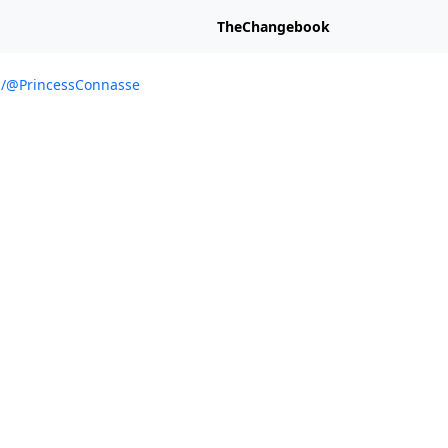
TheChangebook
al/@PrincessConnasse