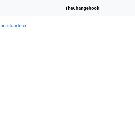
TheChangebook
@cmoreldarleux