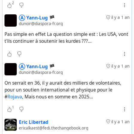
2
Ⓐ Yann-Lug 🏴
il y a 1 an
dunoir@diaspora-fr.org
Pas simple en effet La question simple est : Les USA, vont
t'ils continuer à soutenir les kurdes ???...
Ⓐ Yann-Lug 🏴
il y a 1 an
dunoir@diaspora-fr.org
On serrait en 36, il y aurait des milliers de volontaires,
pour un soutien international et physique pour le
#
Rojava
, Mais nous en somme en 2025...
1
Eric Libertad
il y a 1 an
ericalkaest@fedi.thechangebook.org