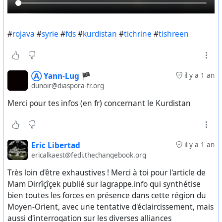
ont commencé à se diriger vers le barrage.
On s’attend à ce que les habitants de Raqqa et de Tabqa
#
rojava
#
syrie
#
fds
#
kurdistan
#
tichrine
#
tishreen
se rendent également au barrage. (ANF)
#
rojava
#
syrie
#
tichrine
Ⓐ Yann-Lug 🏴
il y a 1 an
dunoir@diaspora-fr.org
Merci pour tes infos (en fr) concernant le Kurdistan
Eric Libertad
il y a 1 an
ericalkaest@fedi.thechangebook.org
Très loin d'être exhaustives ! Merci à toi pour l'article de
Mam Dirrîçîçek publié sur lagrappe.info qui synthétise
bien toutes les forces en présence dans cette région du
Moyen-Orient, avec une tentative d'éclaircissement, mais
aussi d'interrogation sur les diverses alliances