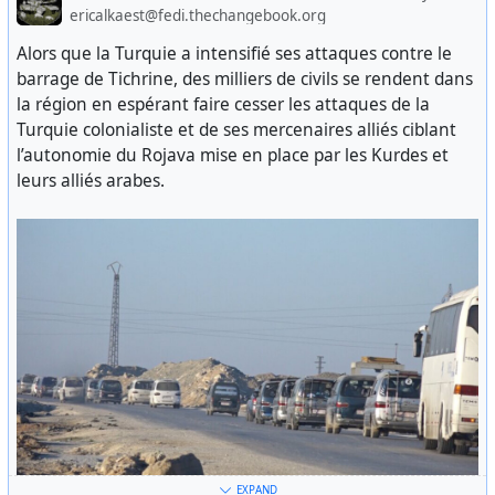
ericalkaest@fedi.thechangebook.org
Alors que la Turquie a intensifié ses attaques contre le
barrage de Tichrine, des milliers de civils se rendent dans
la région en espérant faire cesser les attaques de la
Turquie colonialiste et de ses mercenaires alliés ciblant
l’autonomie du Rojava mise en place par les Kurdes et
leurs alliés arabes.
Des cars transportant les civils à Tishrine
EXPAND