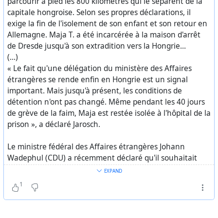
parcourir à pied les 800 kilomètres qui le séparent de la
d'avoir retardé la procédure.
capitale hongroise. Selon ses propres déclarations, il
exige la fin de l'isolement de son enfant et son retour en
Allemagne. Maja T. a été incarcérée à la maison d'arrêt
https://www.mdr.de/nachrichten/sachsen/dresden/dresd
de Dresde jusqu'à son extradition vers la Hongrie…
en-radebeul/maja-t-ungarn-vater-hungermarsch-
(…)
budapest-102.html
« Le fait qu'une délégation du ministère des Affaires
étrangères se rende enfin en Hongrie est un signal
#
BudapestKomplex
#
repression
#
Antifa
#
antifascisme
important. Mais jusqu'à présent, les conditions de
#
freemaja
#
freeallantifas
détention n'ont pas changé. Même pendant les 40 jours
de grève de la faim, Maja est restée isolée à l'hôpital de la
prison », a déclaré Jarosch.
Le ministre fédéral des Affaires étrangères Johann
Wadephul (CDU) a récemment déclaré qu'il souhaitait
œuvrer pour de meilleures conditions de détention pour
EXPAND
Maja T.
1
Cependant, selon un communiqué du Comité de
solidarité publié vendredi, la Cour d'appel de Budapest a