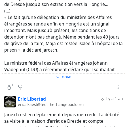
de Dresde jusqu'à son extradition vers la Hongrie…
(…)
« Le fait qu'une délégation du ministère des Affaires
étrangères se rende enfin en Hongrie est un signal
important. Mais jusqu'à présent, les conditions de
détention n'ont pas changé. Même pendant les 40 jours
de grève de la faim, Maja est restée isolée à l'hôpital de la
prison », a déclaré Jarosch.
Le ministre fédéral des Affaires étrangères Johann
Wadephul (CDU) a récemment déclaré qu'il souhaitait
œuvrer pour de meilleures conditions de détention pour
EXPAND
Maja T.
1
Cependant, selon un communiqué du Comité de
Eric Libertad
il y a 1 an
solidarité publié vendredi, la Cour d'appel de Budapest a
ericalkaest@fedi.thechangebook.org
une fois de plus rejeté l'assignation à résidence. Elle a
Jarosch est en déplacement depuis mercredi. Il a débuté
invoqué la grève de la faim de l'accusé et ses
sa visite à la maison d'arrêt de Dresde et compte
conséquences sur sa santé. La Cour accuse Maja T.