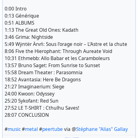
0:00 Intro
0:13 Générique
0:51 ALBUMS
1:13 The Great Old Ones: Kadath
3:46 Grima: Nightside
5:49 Wÿntër Ärvń: Sous l’orage noir – L’Astre et la chute
8:06 Five the Hierophant: Through Aureate Void
10:31 Ethmebb: Allo Babar et les Caramboleurs
13:57 Bruno Saget: From Sunrise to Sunset
15:58 Dream Theater : Parasomnia
18:52 Avantasia: Here Be Dragons
21:27 Imaginaerium: Siege
24:00 Kwoon: Odyssey
25:20 Sykofant: Red Sun
27:52 LE T-SHIRT : Cthulhu Saves!
28:07 CONCLUSION
#
music
#
metal
#
peertube
via @
Stéphane "Alias" Gallay