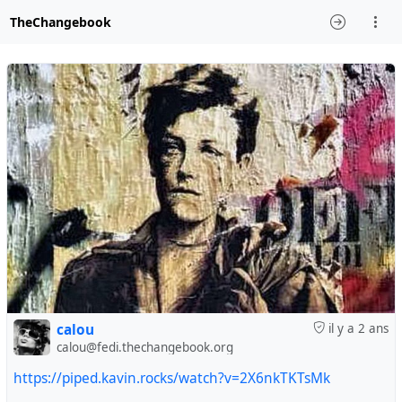
TheChangebook
calou
il y a 2 ans
calou@fedi.thechangebook.org
https://piped.kavin.rocks/watch?v=2X6nkTKTsMk