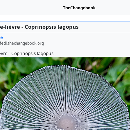
TheChangebook
e-lièvre - Coprinopsis lagopus
ge
edi.thechangebook.org
èvre - Coprinopsis lagopus