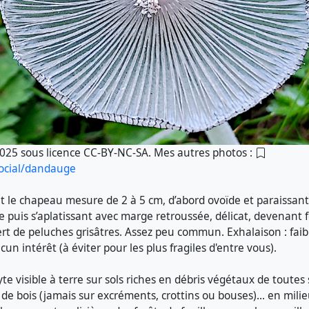
2025 sous licence CC-BY-NC-SA. Mes autres photos :
social/dandauge
le chapeau mesure de 2 à 5 cm, d’abord ovoïde et paraissant
puis s’aplatissant avec marge retroussée, délicat, devenant f
ert de peluches grisâtres. Assez peu commun. Exhalaison : fai
cun intérêt (à éviter pour les plus fragiles d'entre vous).
te visible à terre sur sols riches en débris végétaux de toutes 
de bois (jamais sur excréments, crottins ou bouses)... en mili