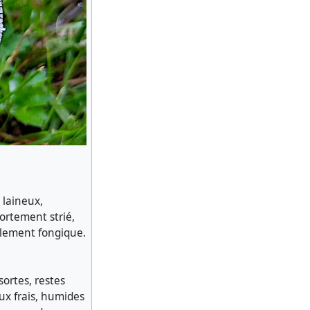
 laineux,
ortement strié,
blement fongique.
sortes, restes
eux frais, humides