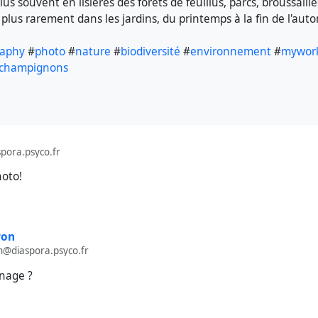
us souvent en lisières des forêts de feuillus, parcs, broussaill
 plus rarement dans les jardins, du printemps à la fin de l'aut
raphy
#
photo
#
nature
#
biodiversité
#
environnement
#
mywor
champignons
pora.psyco.fr
hoto!
ron
@diaspora.psyco.fr
nage ?