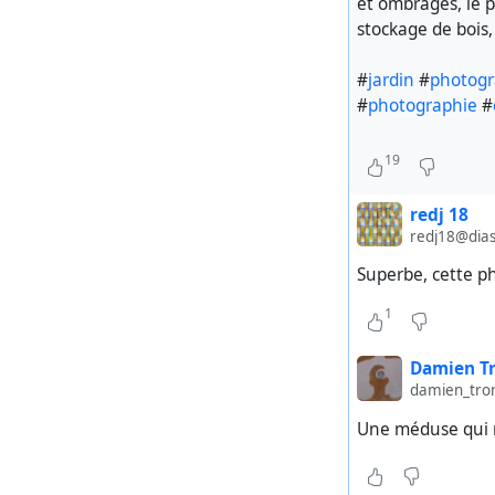
et ombragés, le pl
stockage de bois,
#
jardin
#
photog
#
photographie
#
19
redj 18
redj18@dias
Superbe, cette p
1
Damien T
damien_tron
Une méduse qui 