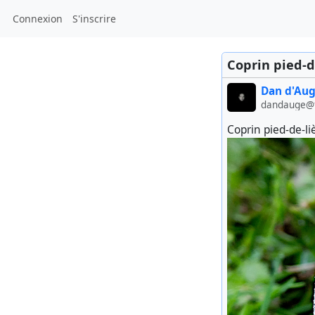
Connexion
S'inscrire
Coprin pied-d
Dan d'Au
dandauge@f
Coprin pied-de-li