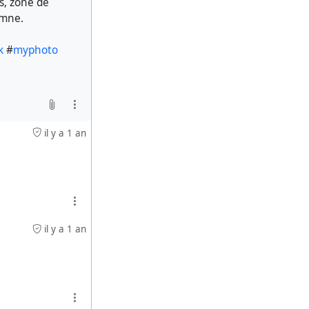
es, zone de
omne.
k
#
myphoto
il y a 1 an
il y a 1 an