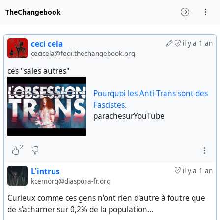
TheChangebook
ceci cela
il y a 1 an
cecicela@fedi.thechangebook.org
ces "sales autres"
Pourquoi les Anti-Trans sont des
Fascistes.
parachesurYouTube
2
L'intrus
il y a 1 an
kcemorg@diaspora-fr.org
Curieux comme ces gens n'ont rien d'autre à foutre que
de s'acharner sur 0,2% de la population…