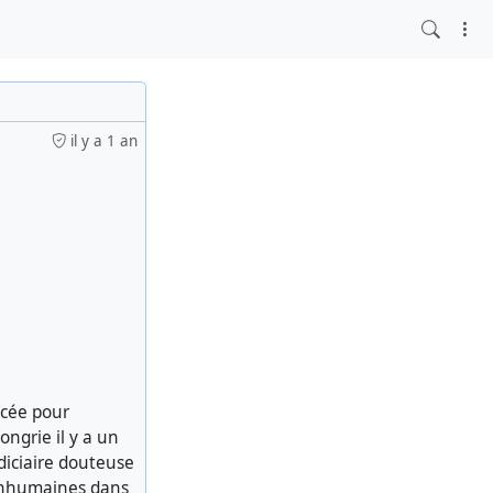
il y a 1 an
ncée pour
ongrie il y a un
udiciaire douteuse
n inhumaines dans