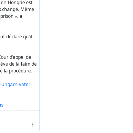
n en Hongrie est
pas changé. Même
prison », a
t déclaré qu'il
our d'appel de
rève de la faim de
dé la procédure.
-ungarn-vater-
as