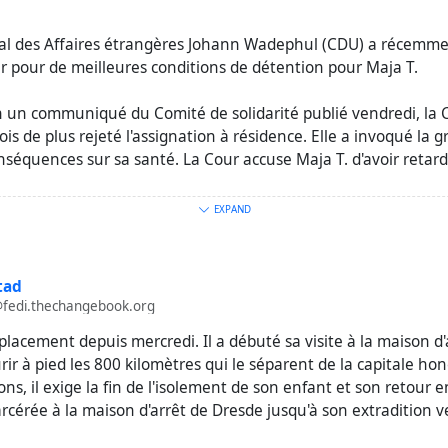
ral des Affaires étrangères Johann Wadephul (CDU) a récemmen
r pour de meilleures conditions de détention pour Maja T.
 un communiqué du Comité de solidarité publié vendredi, la C
is de plus rejeté l'assignation à résidence. Elle a invoqué la g
onséquences sur sa santé. La Cour accuse Maja T. d'avoir retar
dr.de/nachrichten/sachsen/dresden/dresden-radebeul/maja-t
EXPAND
dapest-102.html
ex
#
repression
#
Antifa
#
antifascisme
#
freemaja
#
freeallantif
tad
@fedi.thechangebook.org
placement depuis mercredi. Il a débuté sa visite à la maison d
ir à pied les 800 kilomètres qui le séparent de la capitale hon
ons, il exige la fin de l'isolement de son enfant et son retour
arcérée à la maison d'arrêt de Dresde jusqu'à son extradition 