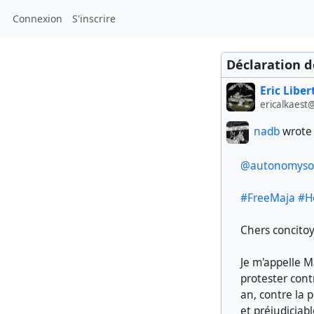
Connexion
S'inscrire
Déclaration d
Eric Liber
ericalkaest
nadb
wrote 
@autonomysol
#FreeMaja
#H
Chers concito
Je m'appelle M
protester contr
an, contre la 
et préjudiciab