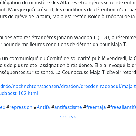
délégation du ministère des Affaires étrangères se rende enfi
ant. Mais jusqu'à présent, les conditions de détention n'ont 
rs de grève de la faim, Maja est restée isolée à l'hôpital de la 
ral des Affaires étrangères Johann Wadephul (CDU) a récemmen
r pour de meilleures conditions de détention pour Maja T.
 un communiqué du Comité de solidarité publié vendredi, la C
is de plus rejeté l'assignation à résidence. Elle a invoqué la g
onséquences sur sa santé. La Cour accuse Maja T. d'avoir retar
dr.de/nachrichten/sachsen/dresden/dresden-radebeul/maja-t
dapest-102.html
ex
#
repression
#
Antifa
#
antifascisme
#
freemaja
#
freeallantif
COLLAPSE