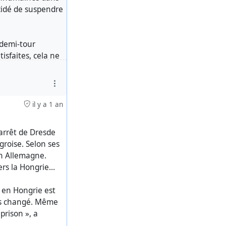
cidé de suspendre
 demi-tour
isfaites, cela ne
Je ne voulais pas
ève de la faim
ceux qui peuvent
 et
il y a 1 an
'arrêt de Dresde
s/
groise. Selon ses
 en Allemagne.
vers la Hongrie…
n en Hongrie est
pas changé. Même
prison », a