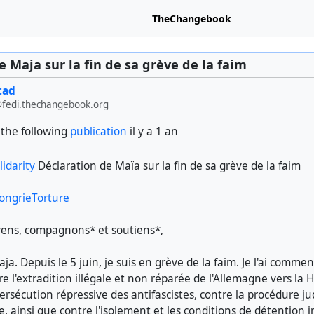
TheChangebook
e Maja sur la fin de sa grève de la faim
tad
@fedi.thechangebook.org
the following
publication
il y a 1 an
idarity
Déclaration de Maïa sur la fin de sa grève de la faim
ongrieTorture
yens, compagnons* et soutiens*,
aja. Depuis le 5 juin, je suis en grève de la faim. Je l'ai comme
e l'extradition illégale et non réparée de l'Allemagne vers la H
persécution répressive des antifascistes, contre la procédure j
le, ainsi que contre l'isolement et les conditions de détentio