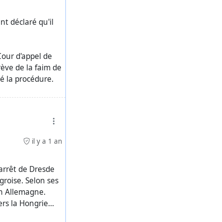
t déclaré qu'il
our d'appel de
rève de la faim de
dé la procédure.
-ungarn-vater-
as
il y a 1 an
'arrêt de Dresde
groise. Selon ses
 en Allemagne.
vers la Hongrie…