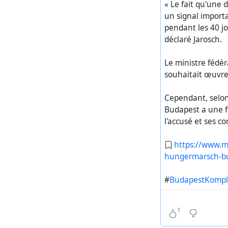
« Le fait qu'une 
un signal import
pendant les 40 jou
déclaré Jarosch.
Le ministre fédé
souhaitait œuvre
Cependant, selon
Budapest a une fo
l'accusé et ses c
https://www.m
hungermarsch-bu
#
BudapestKompl
1