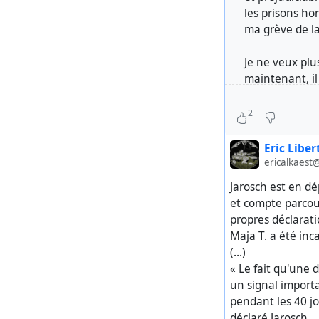
les prisons ho
ma grève de la
Je ne veux plu
maintenant, il
servirait pas à
en arriver là,
2
provoquerait e
changer les cho
Eric Liber
d'ignorance....'
ericalkaest
Jarosch est en dé
https://www.b
et compte parcour
propres déclarati
Maja T. a été inc
(…)
#
freemaja
#
freea
« Le fait qu'une 
un signal import
pendant les 40 jou
déclaré Jarosch.