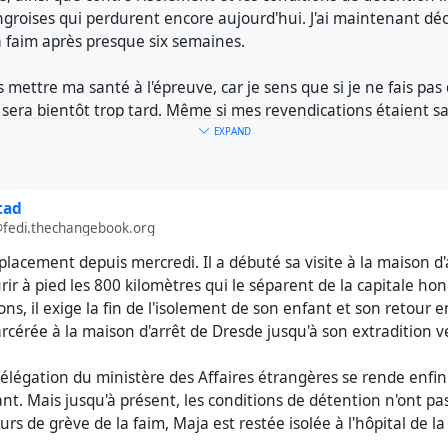
ngroises qui perdurent encore aujourd'hui. J'ai maintenant dé
 faim après presque six semaines.
s mettre ma santé à l'épreuve, car je sens que si je ne fais pas
 sera bientôt trop tard. Même si mes revendications étaient sat
 grand-chose. Je serais marqué à vie, je le suis peut-être déjà. 
EXPAND
 j'espérais naïvement qu'une démarche aussi radicale que la gr
nfin une prise de conscience chez les responsables* et tous 
ses, qu'ils agiraient, après un an de conciliabules, de sourires
tad
@fedi.thechangebook.org
placement depuis mercredi. Il a débuté sa visite à la maison d
asc.news/majas-erklaerung-zur-beendigung-des-hungerstreik
ir à pied les 800 kilomètres qui le séparent de la capitale hon
ons, il exige la fin de l'isolement de son enfant et son retour
arcérée à la maison d'arrêt de Dresde jusqu'à son extradition 
llantifas
délégation du ministère des Affaires étrangères se rende enfi
ant. Mais jusqu'à présent, les conditions de détention n'ont 
rs de grève de la faim, Maja est restée isolée à l'hôpital de la 