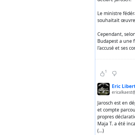
Le ministre fédé
souhaitait œuvre
Cependant, selon
Budapest a une fo
l'accusé et ses c
https://www.m
hungermarsch-bu
1
#
BudapestKompl
Eric Liber
ericalkaest
Jarosch est en dé
et compte parcour
propres déclarati
Maja T. a été inc
(…)