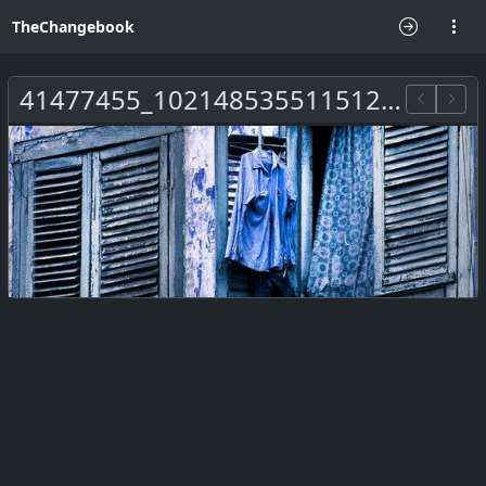
TheChangebook
41477455_10214853551151230_486867197637951488_n(1).jpg