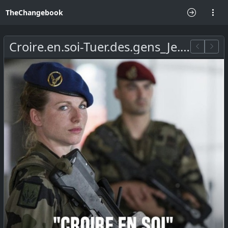
TheChangebook
Croire.en.soi-Tuer.des.gens_Je.m.engage.pas.dans.l.armee_Antimilitarisme.jpg