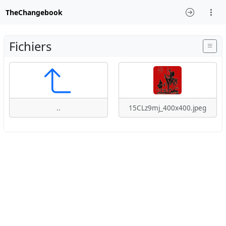
TheChangebook
Fichiers
..
15CLz9mj_400x400.jpeg