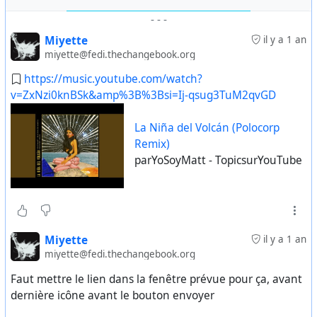
-
-
-
Miyette
il y a 1 an
miyette@fedi.thechangebook.org
https://music.youtube.com/watch?
v=ZxNzi0knBSk&amp%3B%3Bsi=Ij-qsug3TuM2qvGD
La Niña del Volcán (Polocorp
Remix)
parYoSoyMatt - TopicsurYouTube
Miyette
il y a 1 an
miyette@fedi.thechangebook.org
Faut mettre le lien dans la fenêtre prévue pour ça, avant
dernière icône avant le bouton envoyer