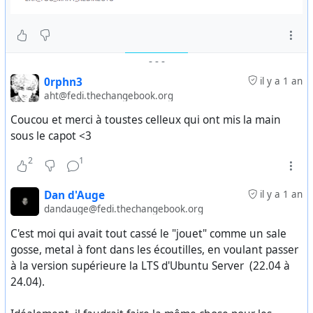
-
-
-
0rphn3
il y a 1 an
aht@fedi.thechangebook.org
Coucou et merci à toustes celleux qui ont mis la main
sous le capot <3
2
1
Dan d'Auge
il y a 1 an
dandauge@fedi.thechangebook.org
C'est moi qui avait tout cassé le "jouet" comme un sale
gosse, metal à font dans les écoutilles, en voulant passer
à la version supérieure la LTS d'Ubuntu Server (22.04 à
24.04).