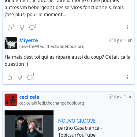
Idéalement, il faudrait faire la même chose pour les
autres vm hébergeant des services fonctionnels, mais
j'ose plus, pour le moment...
1
1
Miyette
il y a 1 an
miyette@fedi.thechangebook.org
Ha mais c'est toi qui as réparé aussi du coup? C'était ça la
question ;)
1
ceci cela
il y a 1 an
cecicela@fedi.thechangebook.org
NOUVO GROOVE
parIno Casablanca -
TopicsurYouTube