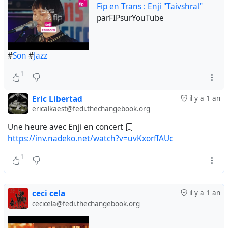
Fip en Trans : Enji "Taivshral"
parFIPsurYouTube
#
Son
#
Jazz
1
Eric Libertad
il y a 1 an
ericalkaest@fedi.thechangebook.org
Une heure avec Enji en concert
https://inv.nadeko.net/watch?v=uvKxorfIAUc
1
ceci cela
il y a 1 an
cecicela@fedi.thechangebook.org