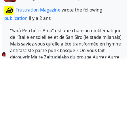
Frustration Magazine
wrote the following
publication
il y a 2 ans
“Sarà Perché Ti Amo” est une chanson emblématique
de l’Italie ensoleillée et de San Siro (le stade milanais).
Mais saviez-vous qu’elle a été transformée en hymne
antifasciste par le punk basque ? On vous fait
découvrir Maite Zaitudalako du groupe Aurrez Aurre
où l’amour du football se mêle à l’antifascisme.
https://www.frustrationmagazine.fr/maite-
zaitudalako-lantifascisme-basque/
ceci cela
il y a 2 ans
cecicela@fedi.thechangebook.org