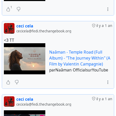
1
ceci cela
il y a 1 an
cecicela@fedi.thechangebook.org
<3 TT
Naâman - Temple Road (Full
Album) - "The Journey Within" (A
Film by Valentin Campagnie)
parNaâman OfficialsurYouTube
ceci cela
il y a 1 an
cecicela@fedi.thechangebook.org