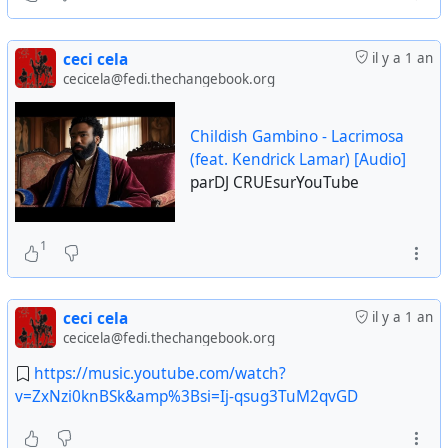
ceci cela
il y a 1 an
cecicela@fedi.thechangebook.org
Childish Gambino - Lacrimosa
(feat. Kendrick Lamar) [Audio]
parDJ CRUEsurYouTube
1
ceci cela
il y a 1 an
cecicela@fedi.thechangebook.org
https://music.youtube.com/watch?
v=ZxNzi0knBSk&amp%3Bsi=Ij-qsug3TuM2qvGD