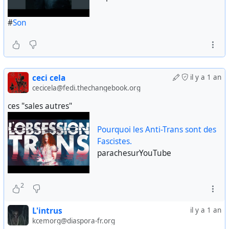
#
Son
ceci cela
il y a 1 an
cecicela@fedi.thechangebook.org
ces "sales autres"
Pourquoi les Anti-Trans sont des
Fascistes.
parachesurYouTube
2
L'intrus
il y a 1 an
kcemorg@diaspora-fr.org