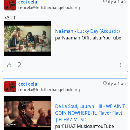
ceci cela
il y a 1 an
cecicela@fedi.thechangebook.org
<3 TT
Naâman - Lucky Day (Acoustic)
parNaâman OfficialsurYouTube
ceci cela
il y a 1 an
cecicela@fedi.thechangebook.org
De La Soul, Lauryn Hill - WE AIN'T
GOIN NOWHERE (ft. Flavor Flav)
| ELHAZ MUSIC
parELHAZ MusicsurYouTube