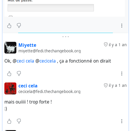
-
-
-
Miyette
il y a 1 an
miyette@fedi.thechangebook.org
Ok, @
ceci cela
@
cecicela
, ça a fonctionné on dirait
ceci cela
il y a 1 an
cecicela@fedi.thechangebook.org
mais ouiiii ! trop forte !
:)