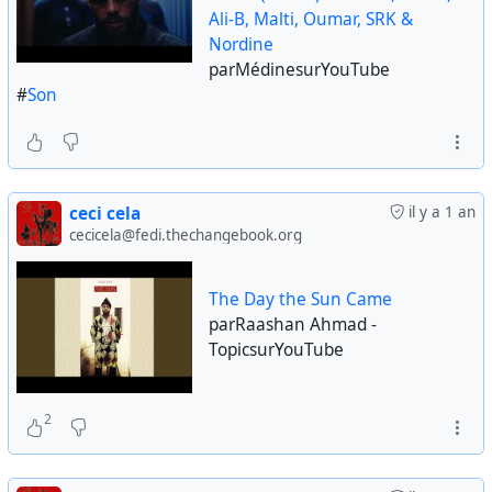
Ali-B, Malti, Oumar, SRK &
Nordine
parMédinesurYouTube
#
Son
ceci cela
il y a 1 an
cecicela@fedi.thechangebook.org
The Day the Sun Came
parRaashan Ahmad -
TopicsurYouTube
2