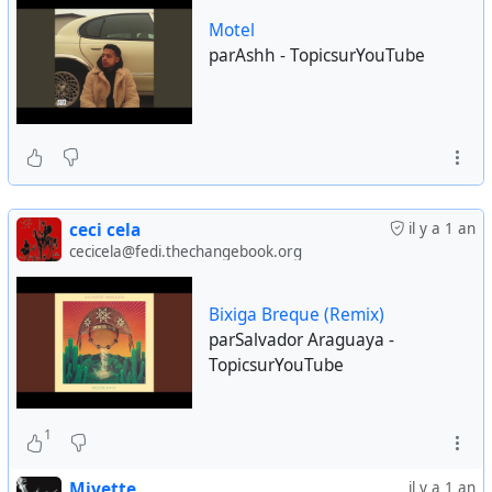
Motel
parAshh - TopicsurYouTube
ceci cela
il y a 1 an
cecicela@fedi.thechangebook.org
Bixiga Breque (Remix)
parSalvador Araguaya -
TopicsurYouTube
1
Miyette
il y a 1 an