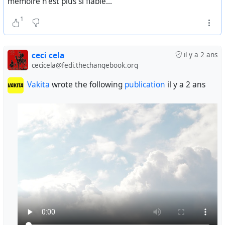
mémoire n'est plus si fiable...
1
ceci cela
il y a 2 ans
cecicela@fedi.thechangebook.org
Vakita
wrote the following
publication
il y a 2 ans