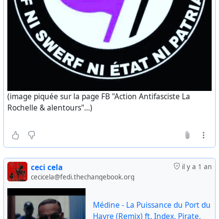
(image piquée sur la page FB "Action Antifasciste La
Rochelle & alentours"...)
ceci cela
il y a 1 an
cecicela@fedi.thechangebook.org
Médine - La Puissance du Port du
Havre (Remix) ft. Index, Pirate,