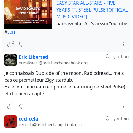
EASY STAR ALL-STARS - FIVE
YEARS FT. STEEL PULSE [OFFICIAL
MUSIC VIDEO]
parEasy Star All-StarssurYouTube
#
son
2
Eric Libertad
il y a 1 an
ericalkaest@fedi.thechangebook.org
Je connaissais Dub side of the moon, Radiodread... mais
pas ce prometteur Zigy stardub.
Excellent morceau (en prime le featuring de Steel Pulse)
et clip bien adapté
1
ceci cela
il y a 1 an
cecicela@fedi.thechangebook.org