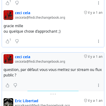
1
ceci cela
il y a 1 an
cecicela@fedi.thechangebook.org
gracie mille
ou quelque chose d'approchant ;)
1
ceci cela
il y a 1 an
cecicela@fedi.thechangebook.org
question, par défaut vous vous mettez sur stream ou flux
public ?
-
-
-
Eric Libertad
il y a 1 an
ericalkaest@fedi.thechangebook.org