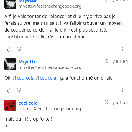
Miyette
miyette@fedi.thechangebook.org
Arf. Je vais tenter de relancer et si je n'y arrive pas je
ferais suivre, mais tu sais, il va falloir trouver un moyen
de couper ce cordon là, le old n'est plus sécurisé, il
constitue une faille, c'est un problème
Miyette
il y a 1 an
miyette@fedi.thechangebook.org
Ok, @
ceci cela
@
cecicela
, ça a fonctionné on dirait
ceci cela
il y a 1 an
cecicela@fedi.thechangebook.org
mais ouiiii ! trop forte !
:)