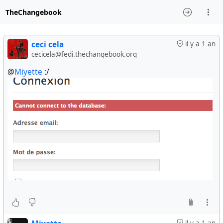
TheChangebook
ceci cela
il y a 1 an
cecicela@fedi.thechangebook.org
@
Miyette
:/
il y a 1 an