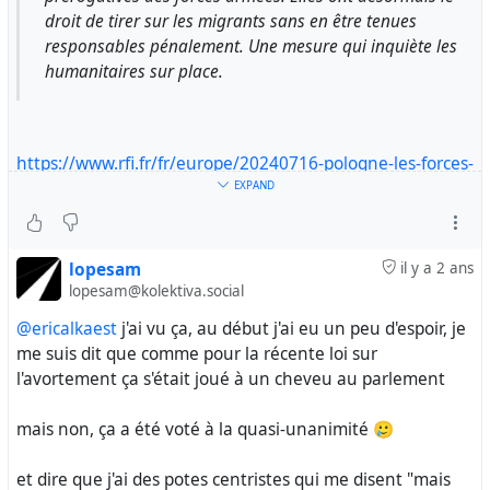
droit de tirer sur les migrants sans en être tenues
responsables pénalement. Une mesure qui inquiète les
humanitaires sur place.
https://www.rfi.fr/fr/europe/20240716-pologne-les-forces-
arm%C3%A9es-peuvent-tirer-sur-des-migrants-sans-
EXPAND
responsabilit%C3%A9-p%C3%A9nale
#
pologne
#
exilees
#
noborder
#
nobordernonation
lopesam
il y a 2 ans
lopesam@kolektiva.social
@ericalkaest
j'ai vu ça, au début j'ai eu un peu d'espoir, je
me suis dit que comme pour la récente loi sur
l'avortement ça s'était joué à un cheveu au parlement
mais non, ça a été voté à la quasi-unanimité 🥲
et dire que j'ai des potes centristes qui me disent "mais