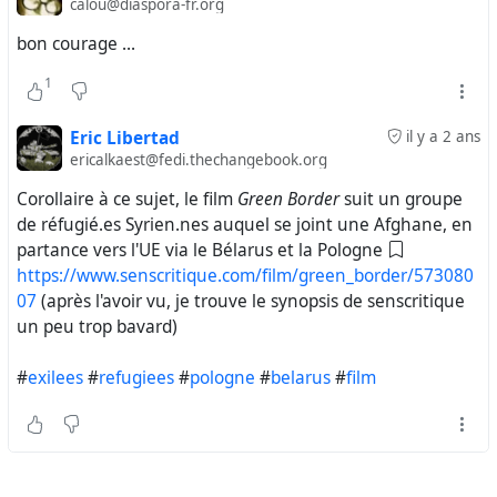
calou@diaspora-fr.org
bon courage ...
1
Eric Libertad
il y a 2 ans
ericalkaest@fedi.thechangebook.org
Corollaire à ce sujet, le film
Green Border
suit un groupe
de réfugié.es Syrien.nes auquel se joint une Afghane, en
partance vers l'UE via le Bélarus et la Pologne
https://www.senscritique.com/film/green_border/573080
07
(après l'avoir vu, je trouve le synopsis de senscritique
un peu trop bavard)
#
exilees
#
refugiees
#
pologne
#
belarus
#
film