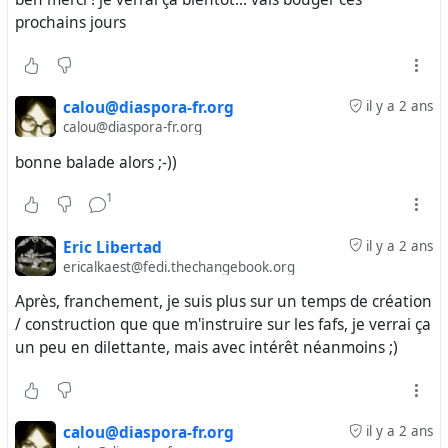
prochains jours
calou@diaspora-fr.org
il y a 2 ans
calou@diaspora-fr.org
bonne balade alors ;-))
1
Eric Libertad
il y a 2 ans
ericalkaest@fedi.thechangebook.org
Après, franchement, je suis plus sur un temps de création
/ construction que que m'instruire sur les fafs, je verrai ça
un peu en dilettante, mais avec intérêt néanmoins ;)
calou@diaspora-fr.org
il y a 2 ans