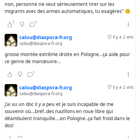
non, personne ne veut sérieusement tirer sur les
migrants avec des armes automatiques, tu exagères" 🙃
1
1
calou@diaspora-fr.org
il y a 2 ans
calou@diaspora-fr.org
grosse montée extrême droite en Pologne...ça aide pour
ce genre de manœuvre...
1
calou@diaspora-fr.org
il y a 2 ans
calou@diaspora-fr.org
j'ai vu un doc il y a peu et je suis incapable de me
souvenir où...bref..des nazillons en roue libre qui
déambulent tranquille....en Pologne..ça fait froid dans le
dos!