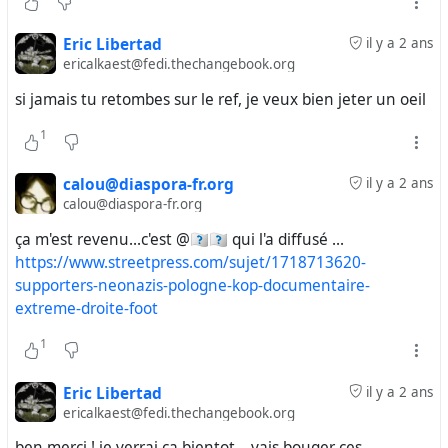
Eric Libertad
il y a 2 ans
ericalkaest@fedi.thechangebook.org
si jamais tu retombes sur le ref, je veux bien jeter un oeil
1
calou@diaspora-fr.org
il y a 2 ans
calou@diaspora-fr.org
ça m'est revenu...c'est @
🇴🇳🇾🇽
qui l'a diffusé ...
https://www.streetpress.com/sujet/1718713620-
supporters-neonazis-pologne-kop-documentaire-
extreme-droite-foot
1
Eric Libertad
il y a 2 ans
ericalkaest@fedi.thechangebook.org
ben merci ! je verrai ça bientot... vais bouger ces