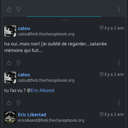
-
-
-
calou
il y a 2 ans
calou@fedi.thechangebook.org
ha oui..mais non! j'ai oublié de regarder....satanée
mémoire qui fuit...
calou
il y a 2 ans
calou@fedi.thechangebook.org
tu l'as vu ? @
Eric Alkaest
Eric Libertad
il y a 2 ans
ericalkaest@fedi.thechangebook.org