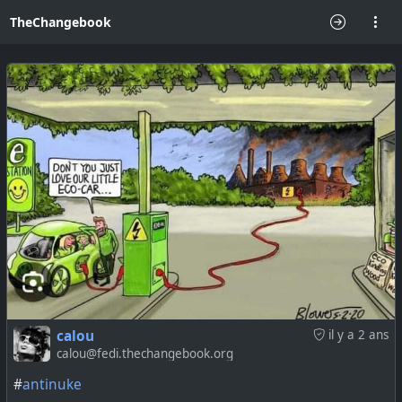
TheChangebook
calou
il y a 2 ans
calou@fedi.thechangebook.org
#
antinuke