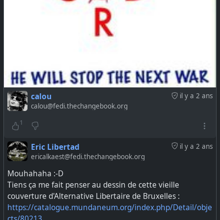
calou
il y a 2 ans
calou@fedi.thechangebook.org
1
Eric Libertad
il y a 2 ans
ericalkaest@fedi.thechangebook.org
Mouhahaha :-D
Tiens ça me fait penser au dessin de cette vieille
couverture d'Alternative Libertaire de Bruxelles :
https://catalogue.mundaneum.org/index.php/Detail/obje
cts/80213