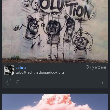
calou
il y a 2 ans
calou@fedi.thechangebook.org
1