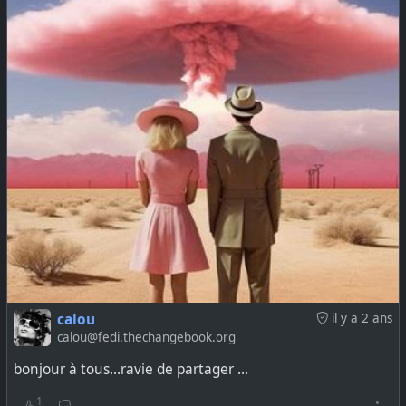
calou
il y a 2 ans
calou@fedi.thechangebook.org
bonjour à tous...ravie de partager ...
1