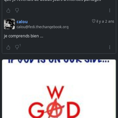
calou
il y a 2 ans
calou@fedi.thechangebook.org
je comprends bien ...
1