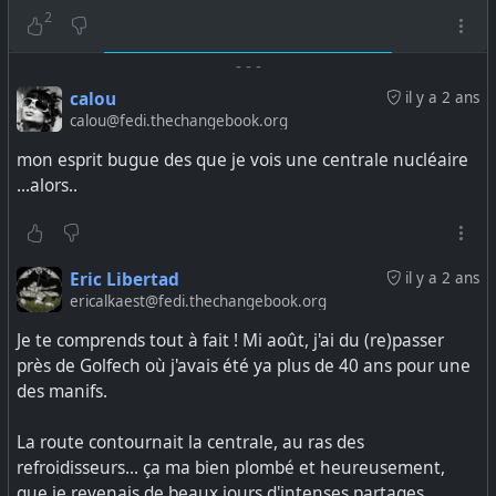
2
-
-
-
calou
il y a 2 ans
calou@fedi.thechangebook.org
mon esprit bugue des que je vois une centrale nucléaire
...alors..
Eric Libertad
il y a 2 ans
ericalkaest@fedi.thechangebook.org
Je te comprends tout à fait ! Mi août, j'ai du (re)passer
près de Golfech où j'avais été ya plus de 40 ans pour une
des manifs.
La route contournait la centrale, au ras des
refroidisseurs... ça ma bien plombé et heureusement,
que je revenais de beaux jours d'intenses partages