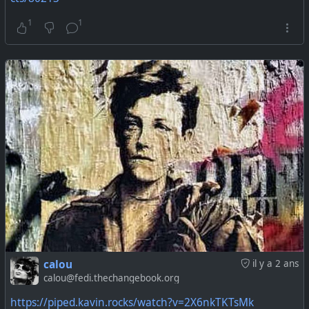
1
1
calou
il y a 2 ans
calou@fedi.thechangebook.org
https://piped.kavin.rocks/watch?v=2X6nkTKTsMk