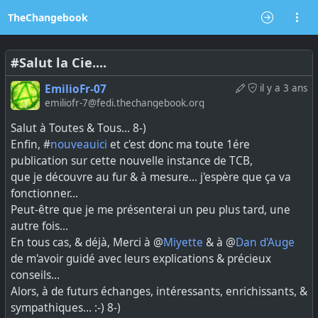
TheChangebook
#Salut la Cie....
EmilioFr-07
il y a 3 ans
emiliofr-7@fedi.thechangebook.org
Salut à Toutes & Tous... 8-)
Enfin, #
nouveauici
et c'est donc ma toute 1ére
publication sur cette nouvelle instance de TCB,
que je découvre au fur & à mesure... j'espère que ça va
fonctionner...
Peut-être que je me présenterai un peu plus tard, une
autre fois...
En tous cas, & déjà, Merci à @
Miyette
& à @
Dan d'Auge
de m'avoir guidé avec leurs explications & précieux
conseils...
Alors, à de futurs échanges, intéressants, enrichissants, &
sympathiques... :-) 8-)