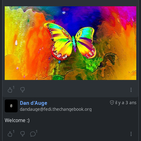
1
Dan d'Auge
il y a 3 ans
dandauge@fedi.thechangebook.org
Welcome :)
1
1