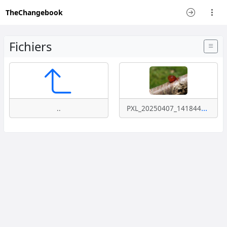
TheChangebook
Fichiers
PXL_20250407_141844873(1).jpg
..