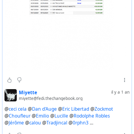
Miyette
il y a 1 an
miyette@fedi.thechangebook.org
@
ceci cela
@
Dan d'Auge
@
Eric Libertad
@
Zockmot
@
Choufleur
@
Emilio
@
Lucille
@
Rodolphe Robles
@
Jérôme
@
calou
@
Tradjincal
@
0rphn3
...