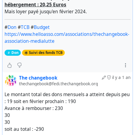
hébergement : 20,25 Euros
Mais loyer payé jusqu'en février 2024.
#
Don
#
TCB
#
Budget
https://www.helloasso.com/associations/thechangebook-
association-medialutte
Don
Suivi des fonds TCB
The changebook
il y a 1 an
thechangebook@fedi.thechangebook.org
Le montant total des dons mensuels a atteint depuis peu
: 19 soit en février prochain : 190
Avance à rembourser : 230
30
30
soit au total : -290