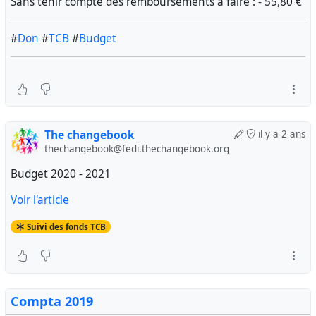
Sans tenir compte des remboursements à faire : - 55,80 €
#
Don
#
TCB
#
Budget
The changebook
il y a 2 ans
thechangebook@fedi.thechangebook.org
Budget 2020 - 2021
Voir l'article
Suivi des fonds TCB
Compta 2019