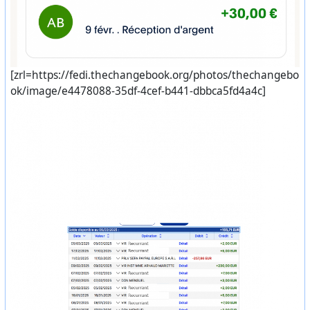
[zrl=https://fedi.thechangebook.org/photos/thechangebo
ok/image/e4478088-35df-4cef-b441-dbbca5fd4a4c]