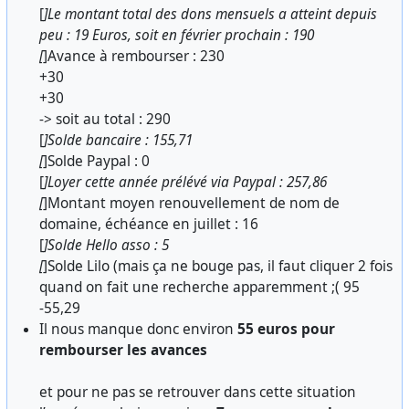
[
]Le montant total des dons mensuels a atteint depuis
peu : 19 Euros, soit en février prochain : 190
[
]Avance à rembourser : 230
+30
+30
-> soit au total : 290
[
]Solde bancaire : 155,71
[
]Solde Paypal : 0
[
]Loyer cette année prélévé via Paypal : 257,86
[
]Montant moyen renouvellement de nom de
domaine, échéance en juillet : 16
[
]Solde Hello asso : 5
[
]Solde Lilo (mais ça ne bouge pas, il faut cliquer 2 fois
quand on fait une recherche apparemment ;( 95
-55,29
Il nous manque donc environ
55 euros pour
rembourser les avances
et pour ne pas se retrouver dans cette situation