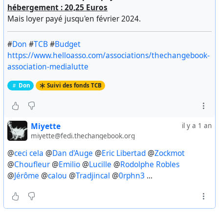
hébergement : 20,25 Euros
Mais loyer payé jusqu'en février 2024.
#
Don
#
TCB
#
Budget
https://www.helloasso.com/associations/thechangebook-
association-medialutte
Don
Suivi des fonds TCB
Miyette
il y a 1 an
miyette@fedi.thechangebook.org
@
ceci cela
@
Dan d'Auge
@
Eric Libertad
@
Zockmot
@
Choufleur
@
Emilio
@
Lucille
@
Rodolphe Robles
@
Jérôme
@
calou
@
Tradjincal
@
0rphn3
...