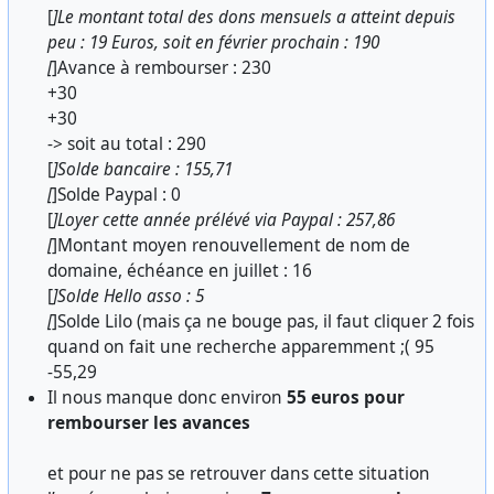
[
]Le montant total des dons mensuels a atteint depuis
peu : 19 Euros, soit en février prochain : 190
[
]Avance à rembourser : 230
+30
+30
-> soit au total : 290
[
]Solde bancaire : 155,71
[
]Solde Paypal : 0
[
]Loyer cette année prélévé via Paypal : 257,86
[
]Montant moyen renouvellement de nom de
domaine, échéance en juillet : 16
[
]Solde Hello asso : 5
[
]Solde Lilo (mais ça ne bouge pas, il faut cliquer 2 fois
quand on fait une recherche apparemment ;( 95
-55,29
Il nous manque donc environ
55 euros pour
rembourser les avances
et pour ne pas se retrouver dans cette situation