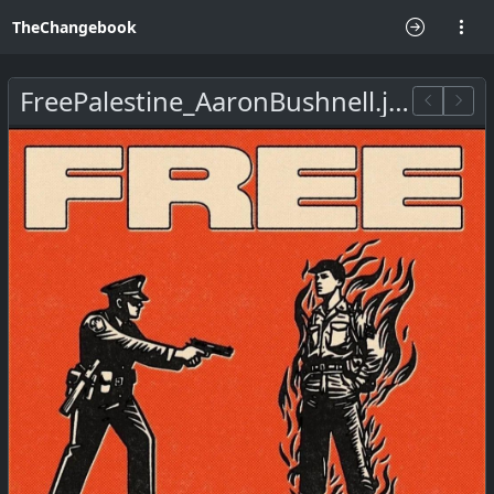
TheChangebook
FreePalestine_AaronBushnell.jpeg