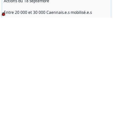
Actions du 18 septembre
Entre 20 000 et 30 000 Caennais.e.s mobilisé.e.s
On remet ça ce week-end ?
Samedi 20 - 10h
Place du théatre
Dimanche 21 - 12h
Place de la république
#
Caen
Caen
1
Manifestation de solidarité avec les éxiléEs
et le squat de l’ancienne Chiffo - Résistances-