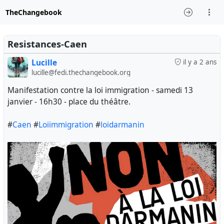
TheChangebook
Resistances-Caen
Lucille
il y a 2 ans
lucille@fedi.thechangebook.org
Manifestation contre la loi immigration - samedi 13
janvier - 16h30 - place du théâtre.
#
Caen
#
Loiimmigration
#
loidarmanin