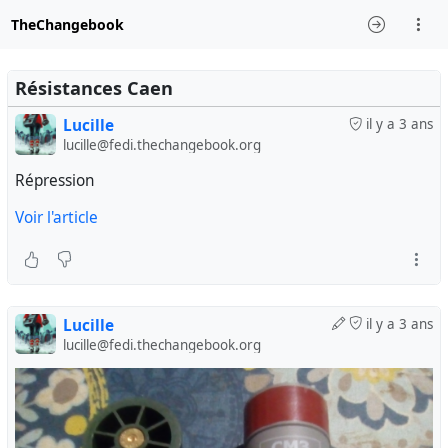
TheChangebook
Résistances Caen
Lucille
il y a 3 ans
lucille@fedi.thechangebook.org
Répression
Voir l'article
Lucille
il y a 3 ans
lucille@fedi.thechangebook.org