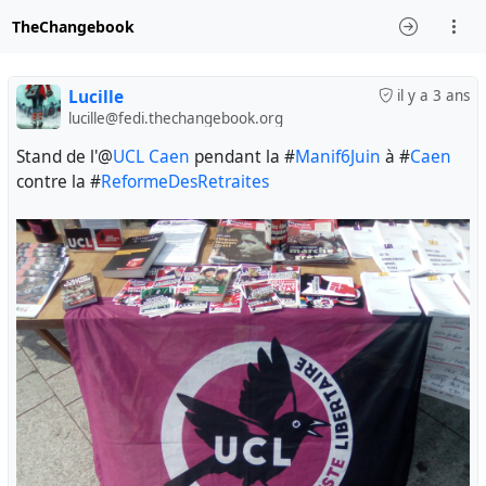
TheChangebook
Lucille
il y a 3 ans
lucille@fedi.thechangebook.org
Stand de l'@
UCL Caen
pendant la #
Manif6Juin
à #
Caen
contre la #
ReformeDesRetraites