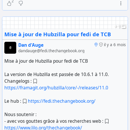
2
#
TCB
#
Hubzilla
#
Fediverse
#
LogicielLibre
+ 1
Mise à jour de Hubzilla pour fedi de TCB
Dan d'Auge
il y a 6 mois
dandauge@fedi.thechangebook.org
Mise à jour de Hubzilla pour fedi de TCB
La version de Hubzilla est passée de 10.6.1 à 11.0.
Changelogs :
https://framagit.org/hubzilla/core/-/releases/11.0
Le hub :
https://fedi.thechangebook.org/
Nous soutenir :
- avec vos gouttes grâce à vos recherches web :
https://www.lilo.org/thechangebook/