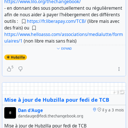
https://www.lilo.org/thechangebook/
- en donnant des sous ponctuellement ou régulièrement
afin de nous aider à payer l'hébergement des différents
outils :
https://fr.liberapay.com/TCB/
(libre mais avec
des frais) ou
https://www.helloasso.com/associations/medialutte/form
ulaires/1
(non libre mais sans frais)
EXPAND
Hubzilla, c'est quoi :
Hubzilla
https://hubzilla.org/page/info/home
?
5
#
TCB
#
Hubzilla
#
Fediverse
#
LogicielLibre
+ 1
Mise à jour de Hubzilla pour fedi de TCB
Dan d'Auge
il y a 3 mois
dandauge@fedi.thechangebook.org
Mise à jour de Hubzilla pour fedi de TCB