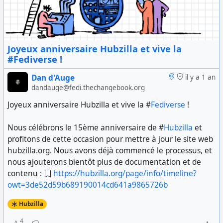
Joyeux anniversaire Hubzilla et vive la
#Fediverse !
Dan d'Auge
il y a 1 an
dandauge@fedi.thechangebook.org
Joyeux anniversaire Hubzilla et vive la #
Fediverse
!
Nous célébrons le 15ème anniversaire de #
Hubzilla
et
profitons de cette occasion pour mettre à jour le site web
hubzilla.org. Nous avons déjà commencé le processus, et
nous ajouterons bientôt plus de documentation et de
contenu :
https://hubzilla.org/page/info/timeline?
owt=3de52d59b689190014cd641a9865726b
Hubzilla
4