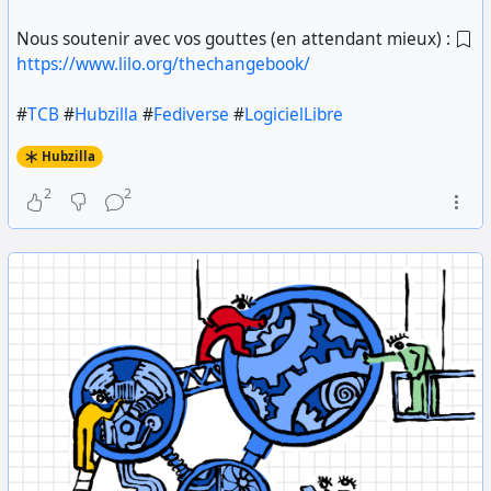
Nous soutenir avec vos gouttes (en attendant mieux) :
https://www.lilo.org/thechangebook/
#
TCB
#
Hubzilla
#
Fediverse
#
LogicielLibre
Hubzilla
2
2