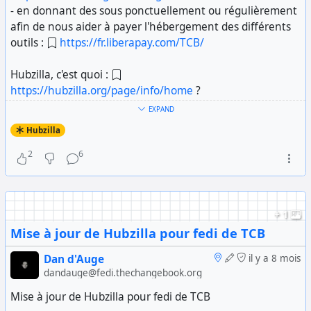
- en donnant des sous ponctuellement ou régulièrement
afin de nous aider à payer l'hébergement des différents
outils :
https://fr.liberapay.com/TCB/
Hubzilla, c'est quoi :
https://hubzilla.org/page/info/home
?
EXPAND
#
TCB
#
Hubzilla
#
Fediverse
#
LogicielLibre
Hubzilla
2
6
+ 1
Mise à jour de Hubzilla pour fedi de TCB
Dan d'Auge
il y a 8 mois
dandauge@fedi.thechangebook.org
Mise à jour de Hubzilla pour fedi de TCB