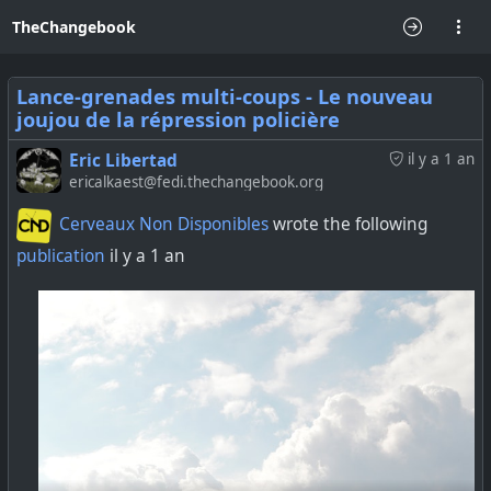
TheChangebook
Lance-grenades multi-coups - Le nouveau
joujou de la répression policière
Eric Libertad
il y a 1 an
ericalkaest@fedi.thechangebook.org
Cerveaux Non Disponibles
wrote the following
publication
il y a 1 an