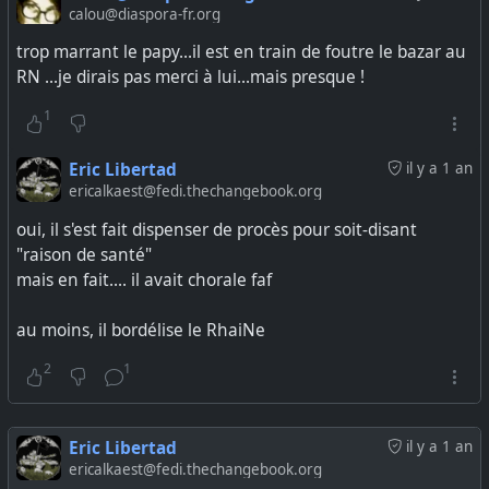
calou@diaspora-fr.org
avec ou sans serveur. Elle n'a pas fait l'objet d'un audit de
sécurité indépendant. L'équipe de développement est
trop marrant le papy...il est en train de foutre le bazar au
restreinte et recherche du soutien.
RN ...je dirais pas merci à lui...mais presque !
Briar
est similaire à Cwtch, mais propose également des
1
fonctionnalités de base de blog, de forum et de lecteur
RSS. Bien qu'ayant fait l'objet d'audits de sécurité, il n'est
Eric Libertad
il y a 1 an
actuellement pas compatible avec
Tails
ni les systèmes
ericalkaest@fedi.thechangebook.org
similaires. Pour discuter, deux comptes doivent échanger
oui, il s'est fait dispenser de procès pour soit-disant
des liens ou des codes QR.
"raison de santé"
mais en fait.... il avait chorale faf
Delta Chat
est décentralisé et ne nécessite pas de
numéro de téléphone. Moins résistant aux fuites de
au moins, il bordélise le RhaiNe
métadonnées que Signal, il permet néanmoins de créer
facilement de nouveaux comptes. L'absence de
2
1
confidentialité persistante rend possible le déchiffrement
de plusieurs messages antérieurs à l'aide d'une clé
divulguée. Les développeurs prévoient d'intégrer la
Eric Libertad
il y a 1 an
confidentialité persistante et le chiffrement post-
ericalkaest@fedi.thechangebook.org