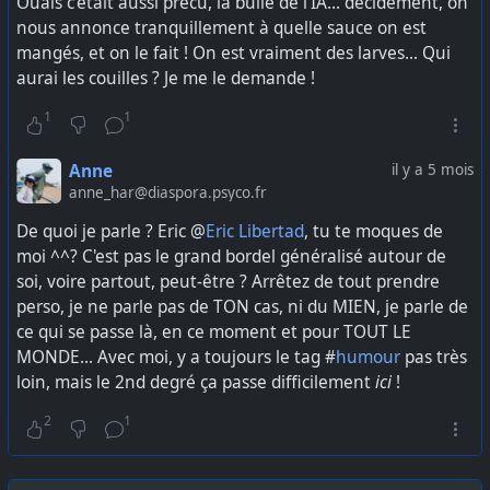
Ouais c'était aussi précu, la bulle de l'IA... décidément, on
an
. Plutôt stylé non ? L'action a baissé de 16%.
"bannedMembersV2": [
nous annonce tranquillement à quelle sauce on est
L'action spotify — vous savez, ceux qui veulent
{
mangés, et on le fait ! On est vraiment des larves... Qui
"serviceId": "REDACTED",
remplacer les groupes et artistes par des IA — a
aurai les couilles ? Je me le demande !
"timestamp": REDACTED
perdu 6%. Cheh.
}
1
1
La police de Paris a perquisitionné les logo de X en
],
France et convoqué Elon Musk pour une audition
"markedUnread": false,
par la justice
, sur fond de deepfake à caractère
Anne
il y a 5 mois
"unreadMentionsCount": 0,
anne_har@diaspora.psyco.fr
sexuel générés par Grok, l'IA de Musk.
"draft": "REDACTED",
"draftBodyRanges": [],
Le Ministère de la Justice étatsunien (DoJ) fait
De quoi je parle ? Eric @
Eric Libertad
, tu te moques de
"draftChanged": true,
appel contre Google dans le cadre du procès
moi ^^? C'est pas le grand bordel généralisé autour de
"draftIsViewOnce": false,
antitrust
, dans d'objectif d'obtenir des peines plus
soi, voire partout, peut-être ? Arrêtez de tout prendre
"storageVersion": 27,
importantes du style "obliger Google à vendre
perso, je ne parle pas de TON cas, ni du MIEN, je parle de
"storageID": "REDACTED",
Android, Chrome ou à arrêter de payer Apple des
"description": "REDACTED",
ce qui se passe là, en ce moment et pour TOUT LE
dizaines de milliards par an pour être moteur de
"announcementsOnly": false,
MONDE... Avec moi, y a toujours le tag #
humour
pas très
recherche par défaut sur iOS
"terminated": false,
loin, mais le 2nd degré ça passe difficilement
ici
!
"draftTimestamp": null,
Palantir, vous savez, la boite qui collabore avec
"draftAttachments": [],
l'état fédéral étatsunien et ICE pour traquer et
2
1
"messagesDeleted": true
déporter les immigrants. Ça doit rapporter parce
Métadonnées de contact
: Supprimer une
que leur CA a augmenté de 70% en un trimestre,
conversation conserve le nom du contact, son