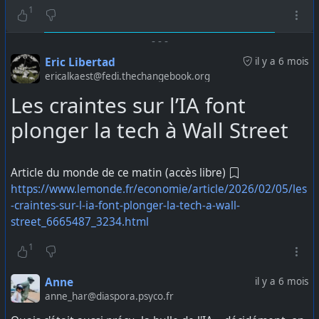
"avatars": [
1
{REDACTED}
],
-
-
-
"groupVersion": 2,
Eric Libertad
il y a 6 mois
"groupVerifiedNameHash": "REDACTED",
"masterKey": "REDACTED",
ericalkaest@fedi.thechangebook.org
"profileSharing": true,
Les craintes sur l’IA font
"timestamp": null,
"needsStorageServiceSync": false,
plonger la tech à Wall Street
"sealedSender": 0,
"color": "A110",
"senderKeyInfo": {
Revenons à nos moutons. Pour préparer le terrain
Article du monde de ce matin (accès libre)
"createdAtDate": REDACTED,
pour le rapport financier trimestriel de
#Google
, je
https://www.lemonde.fr/economie/article/2026/02/05/les
"distributionId": "REDACTED",
vous propose de dézoomer un peu et de faire un état
-craintes-sur-l-ia-font-plonger-la-tech-a-wall-
"memberDevices": []
des lieux de ce qui s'est passé depuis hier :
},
street_6665487_3234.html
Ça commence à parler de SaaSpocalypse
(en
"lastMessage": "",
1
"lastMessageReceivedAt": REDACTED,
référence aux actions d'éditeurs de logiciel qui se
"lastMessageReceivedAtMs": REDACTED,
pêtent la gueule
"lastMessageDeletedForEveryone": false,
AMD a sorti ses résultats financiers
. Résultats en
Anne
il y a 6 mois
"expireTimer": 86400,
anne_har@diaspora.psyco.fr
hausse
plus importante que les prédictions du
"left": true,
marché
,
marge brute en hausse de 44% sur un
"pendingAdminApprovalV2": [],