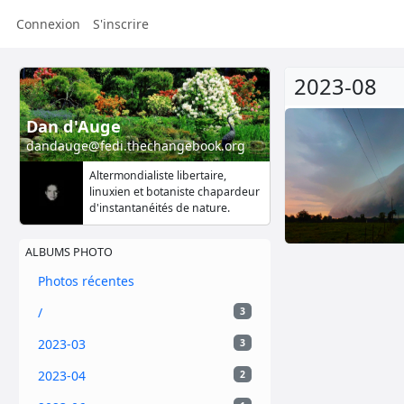
Connexion
S'inscrire
2023-08
Dan d'Auge
dandauge@fedi.thechangebook.org
Altermondialiste libertaire,
linuxien et botaniste chapardeur
d'instantanéités de nature.
ALBUMS PHOTO
Photos récentes
/
3
2023-03
3
2023-04
2