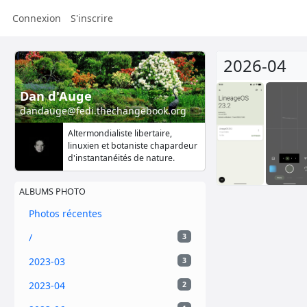
Connexion
S'inscrire
2026-04
Dan d'Auge
dandauge@fedi.thechangebook.org
Altermondialiste libertaire,
linuxien et botaniste chapardeur
d'instantanéités de nature.
ALBUMS PHOTO
Photos récentes
/
3
2023-03
3
2023-04
2