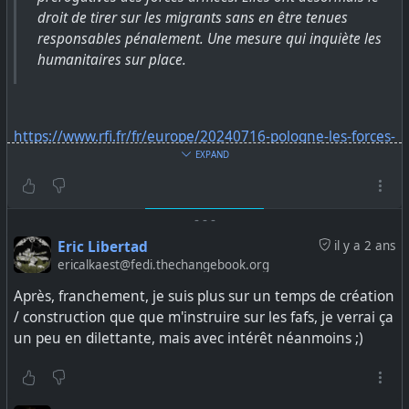
droit de tirer sur les migrants sans en être tenues
responsables pénalement. Une mesure qui inquiète les
humanitaires sur place.
https://www.rfi.fr/fr/europe/20240716-pologne-les-forces-
arm%C3%A9es-peuvent-tirer-sur-des-migrants-sans-
EXPAND
responsabilit%C3%A9-p%C3%A9nale
-
-
-
#
pologne
#
exilees
#
noborder
#
nobordernonation
Eric Libertad
il y a 2 ans
ericalkaest@fedi.thechangebook.org
Après, franchement, je suis plus sur un temps de création
/ construction que que m'instruire sur les fafs, je verrai ça
un peu en dilettante, mais avec intérêt néanmoins ;)