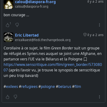
calou@diaspora-fr.org
il y a 2 ans
calou@diaspora-fr.org
bon courage ...
1
Eric Libertad
il y a 2 ans
ericalkaest@fedi.thechangebook.org
Corollaire à ce sujet, le film
Green Border
suit un groupe
de réfugié.es Syrien.nes auquel se joint une Afghane, en
partance vers l'UE via le Bélarus et la Pologne
https://www.senscritique.com/film/green_border/573080
07
(après l'avoir vu, je trouve le synopsis de senscritique
un peu trop bavard)
#
exilees
#
refugiees
#
pologne
#
belarus
#
film